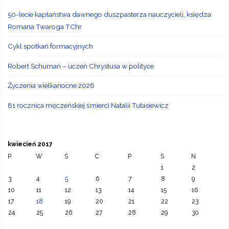
50-lecie kapłaństwa dawnego duszpasterza nauczycieli, księdza
Romana Twaroga TChr
Cykl spotkań formacyjnych
Robert Schuman – uczeń Chrystusa w polityce
Życzenia wielkanocne 2026
81 rocznica męczeńskiej śmierci Natalii Tułasiewicz
kwiecień 2017
P
W
Ś
C
P
S
N
1
2
3
4
5
6
7
8
9
10
11
12
13
14
15
16
17
18
19
20
21
22
23
24
25
26
27
28
29
30